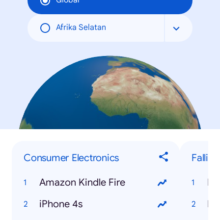
Global
Afrika Selatan
Consumer Electronics
Fallin
Amazon Kindle Fire
My
iPhone 4s
Hi