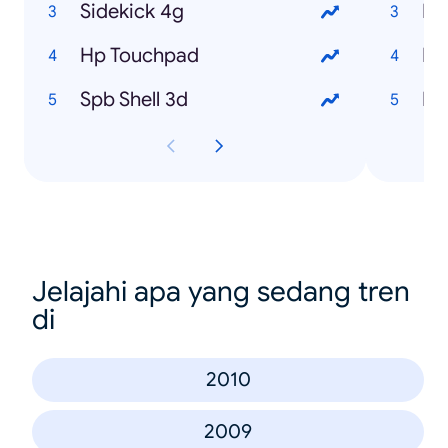
Sidekick 4g
Me
Hp Touchpad
Na
Spb Shell 3d
Ne
Jelajahi apa yang sedang tren
di
2010
2009