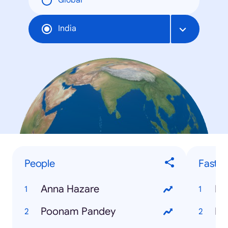
Global
India
People
Fastes
Anna Hazare
Fa
Poonam Pandey
IB