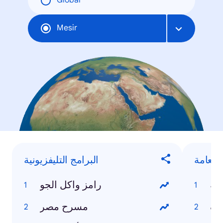
Global
Mesir
العامة
البرامج التليفزيونية
مة
رامز واكل الجو
يف
مسرح مصر