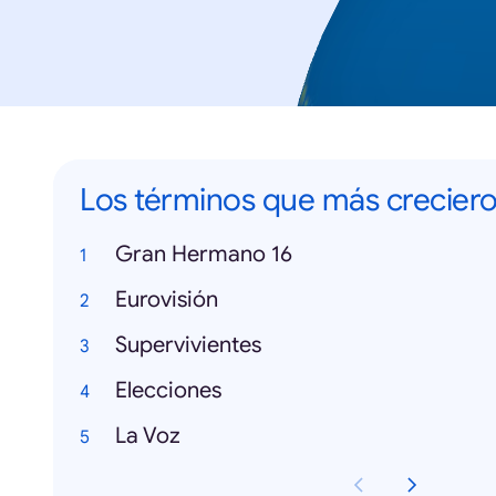
Los términos que más crecier
Gran Hermano 16
Eurovisión
Supervivientes
Elecciones
La Voz