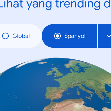
Lihat yang trending d
Global
Spanyol