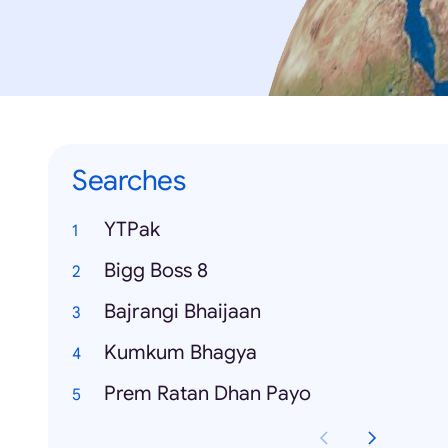
Searches
YTPak
Bigg Boss 8
Bajrangi Bhaijaan
Kumkum Bhagya
Prem Ratan Dhan Payo