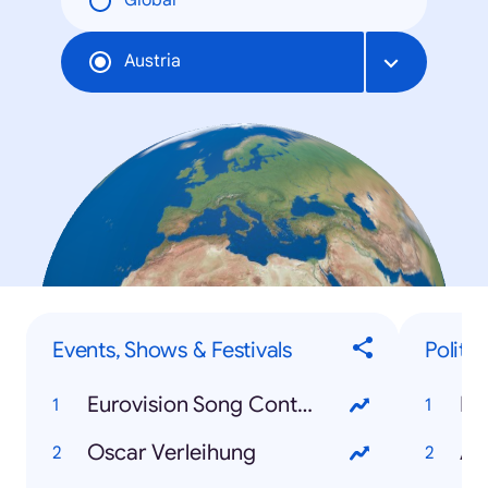
Global
Austria
Events, Shows & Festivals
Polit-
Eurovision Song Contest
Do
Oscar Verleihung