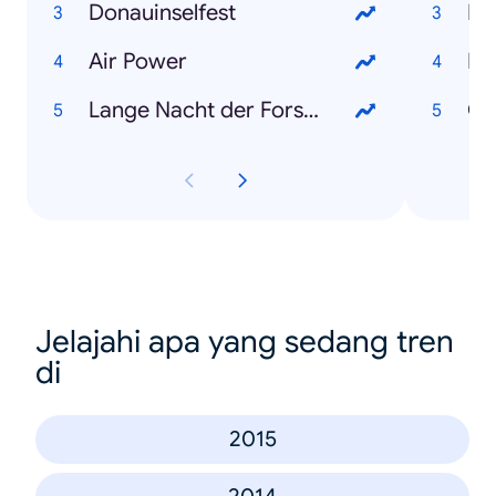
Donauinselfest
No
Air Power
Hil
Lange Nacht der Forschung
Ch
Jelajahi apa yang sedang tren
di
2015