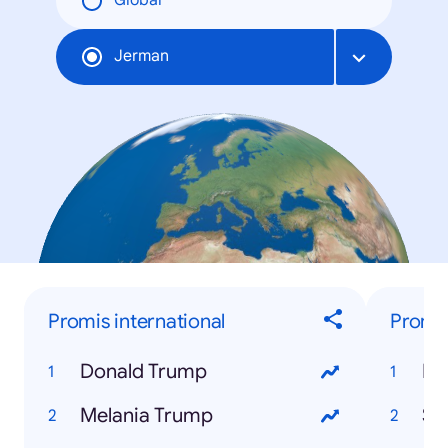
Global
Jerman
Promis international
Promis
Donald Trump
Ni
Melania Trump
Sa