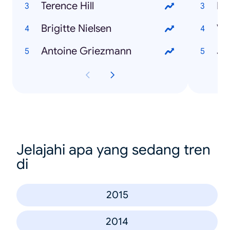
Terence Hill
He
Brigitte Nielsen
Va
Antoine Griezmann
Ja
Jelajahi apa yang sedang tren
di
2015
2014