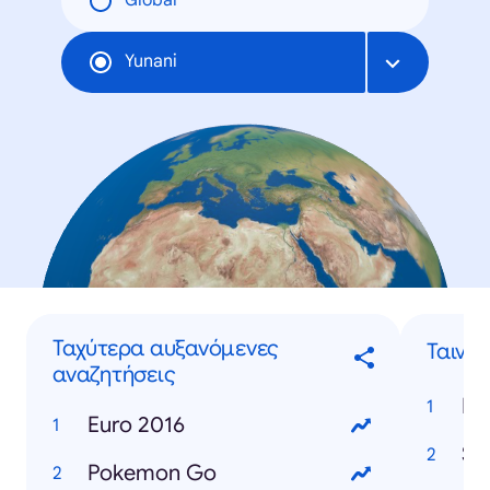
Global
Yunani
Ταχύτερα αυξανόμενες
Ταινίε
αναζητήσεις
De
Euro 2016
Su
Pokemon Go