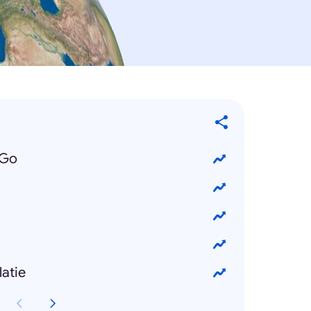
 Go
atie