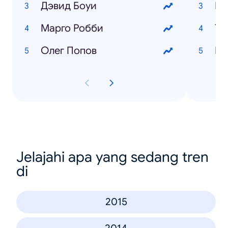
Дэвид Боуи
Пр
Марго Робби
Ту
Олег Попов
Ге
Jelajahi apa yang sedang tren
di
2015