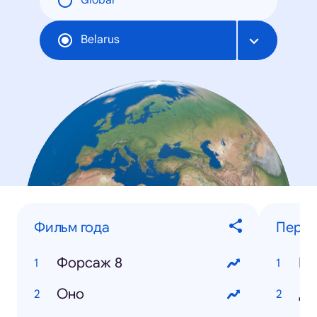
Global
Belarus
Фильм года
Персо
Форсаж 8
Ве
Оно
Дм