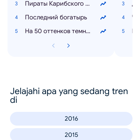
Пираты Карибского моря 5
Ди
Последний богатырь
Че
На 50 оттенков темнее
Ми
Jelajahi apa yang sedang tren
di
2016
2015