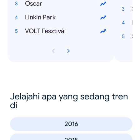
Oscar
Su
Linkin Park
VOLT Fesztivál
St
Jelajahi apa yang sedang tren
di
2016