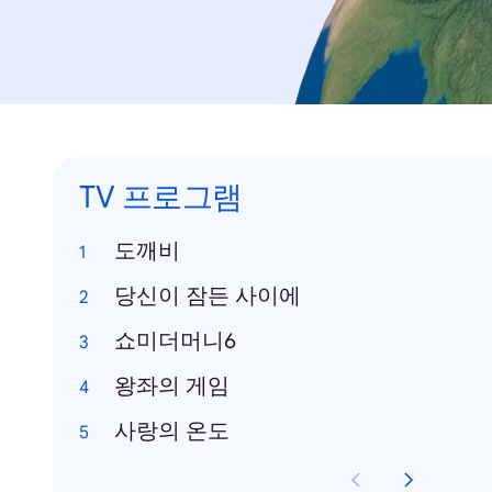
TV 프로그램
도깨비
당신이 잠든 사이에
쇼미더머니6
왕좌의 게임
사랑의 온도