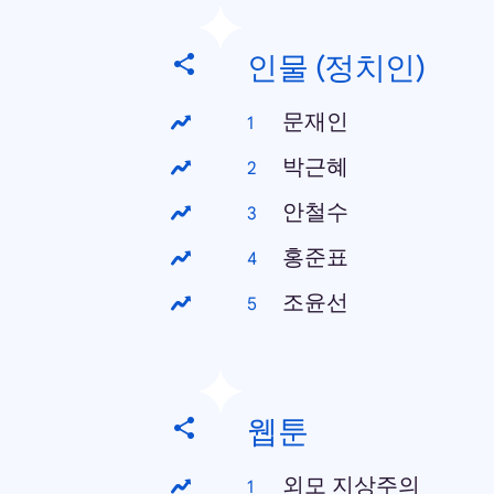
인물 (정치인)
문재인
박근혜
안철수
홍준표
조윤선
웹툰
외모 지상주의