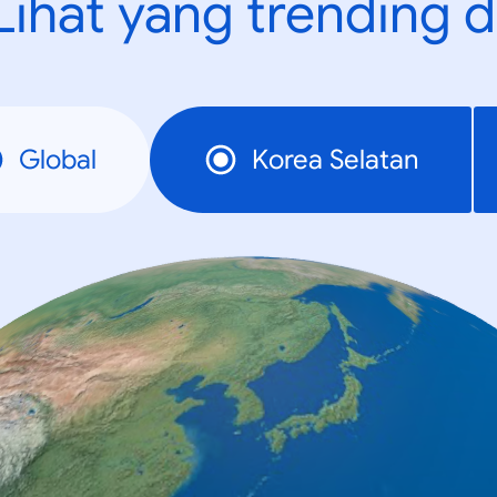
Lihat yang trending d
Global
Korea Selatan