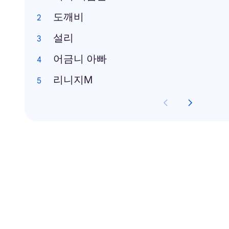
도깨비
설리
어금니 아빠
리니지M