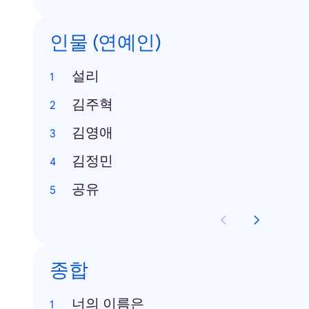
인물 (연예인)
설리
김주혁
김영애
김정민
공유
종합
너의 이름은