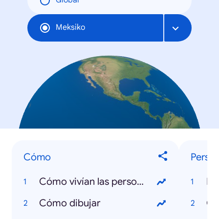
Global
Meksiko
Cómo
Person
Cómo vivían las personas en el antiguo Egipto
Do
Cómo dibujar
Ga