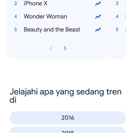
iPhone X
Ju
Wonder Woman
Lo
Beauty and the Beast
Fa
Jelajahi apa yang sedang tren
di
2016