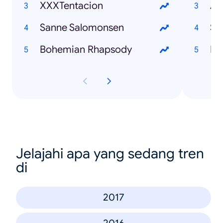
XXXTentacion
Avi
Sanne Salomonsen
St
Bohemian Rhapsody
Ma
Jelajahi apa yang sedang tren
di
2017