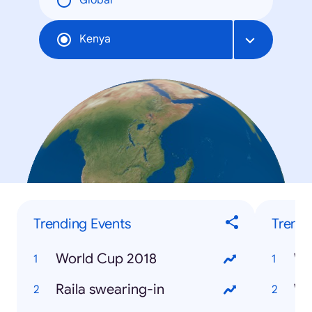
Global
Kenya
Trending Events
Trendi
World Cup 2018
Wh
Raila swearing-in
Wh