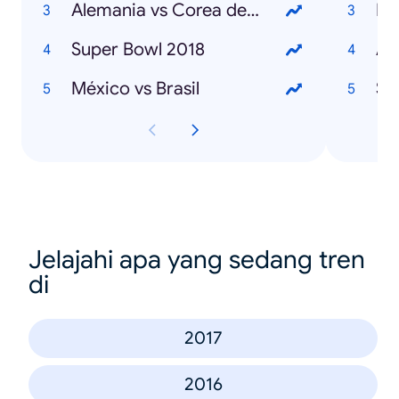
Alemania vs Corea del Sur
Ma
Super Bowl 2018
An
México vs Brasil
St
Jelajahi apa yang sedang tren
di
2017
2016