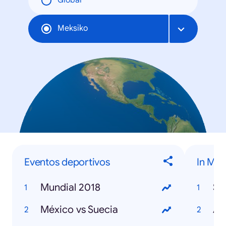
Global
Meksiko
Eventos deportivos
In Me
Mundial 2018
St
México vs Suecia
Avi