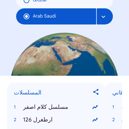
Global
Arab Saudi
الأغاني
المسلسلات
له
مسلسل كلام اصفر
فل
ارطغرل 126