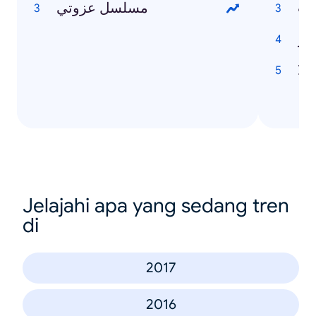
حب
مسلسل عزوتي
هر
يلا
Jelajahi apa yang sedang tren
di
2017
2016