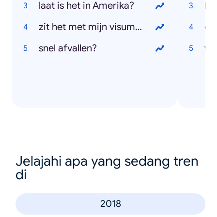
laat is het in Amerika?
leg
zit het met mijn visumaanvraag?
er
snel afvallen?
wo
Jelajahi apa yang sedang tren
di
2018