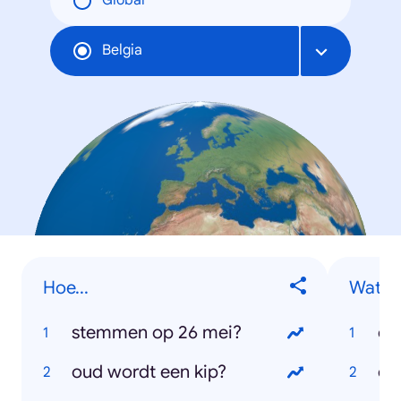
Global
Belgia
Hoe...
Wat is.
stemmen op 26 mei?
co
oud wordt een kip?
co