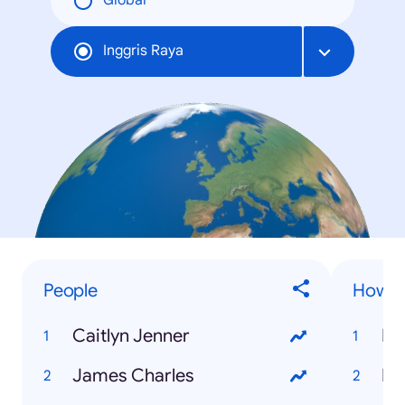
Global
Inggris Raya
People
How to
Caitlyn Jenner
James Charles