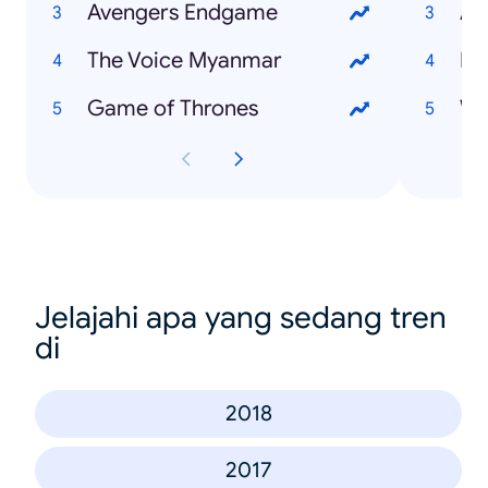
Avengers Endgame
Al
The Voice Myanmar
Na
Game of Thrones
Wa
Jelajahi apa yang sedang tren
di
2018
2017