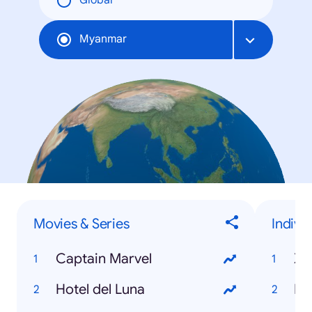
Global
Myanmar
Movies & Series
Indivi
Captain Marvel
Xi
Hotel del Luna
Ht