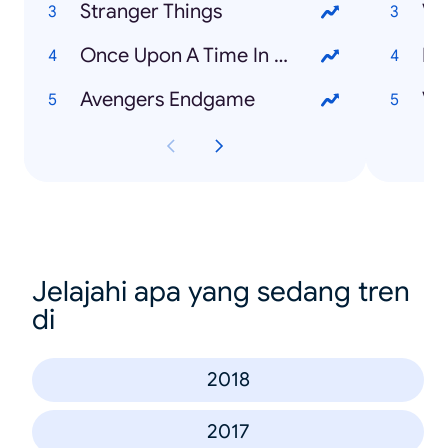
Stranger Things
Va
Once Upon A Time In Hollywood
Ma
Avengers Endgame
Vy
Jelajahi apa yang sedang tren
di
2018
2017