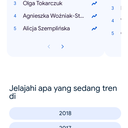
Olga Tokarczuk
Pa
Agnieszka Woźniak-Starak
Wy
Alicja Szemplińska
Ol
Jelajahi apa yang sedang tren
di
2018