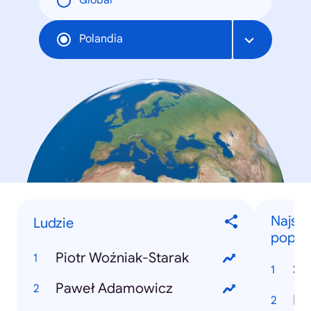
Global
Polandia
Najszy
Ludzie
popula
Piotr Woźniak-Starak
St
Paweł Adamowicz
Pi