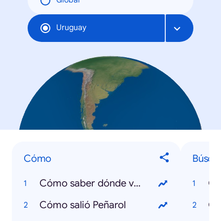
Global
Uruguay
Cómo
Búsqu
Cómo saber dónde voto
Co
Cómo salió Peñarol
Co