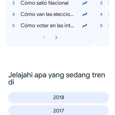
Cómo salió Nacional
Dó
Cómo van las elecciones en Uruguay
De
Cómo votar en las internas
Na
Jelajahi apa yang sedang tren
di
2018
2017