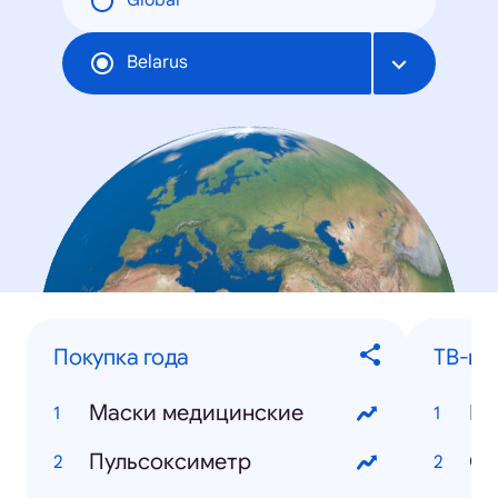
Global
Belarus
Покупка года
ТВ-шо
Маски медицинские
Би
Пульсоксиметр