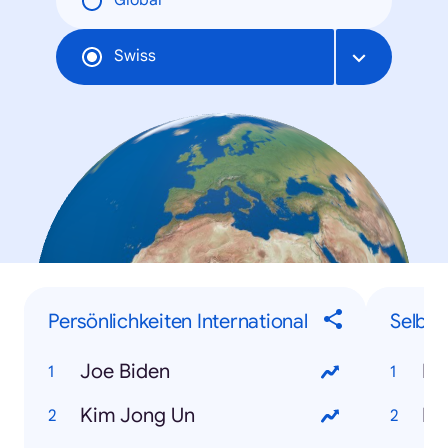
Global
Swiss
Persönlichkeiten International
Selbe
Joe Biden
Kim Jong Un