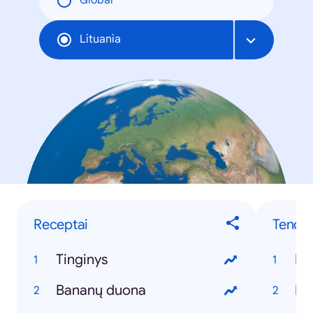
Global
Lituania
Receptai
Tenden
Tinginys
Ko
Bananų duona
ED