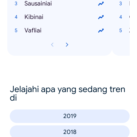
Sausainiai
Es
Kibinai
Cl
Vafliai
Z
Jelajahi apa yang sedang tren
di
2019
2018