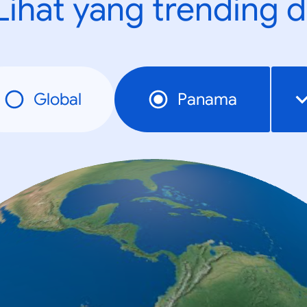
Lihat yang trending d
Global
Panama