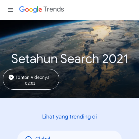
Trends
Setahun Search 2021
Tonton Videonya
02:01
Lihat yang trending di