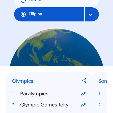
Global
Filipina
Olympics
Songs 
Paralympics
Pa
Olympic Games Tokyo 2020