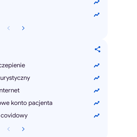
czepienie
urystyczny
internet
owe konto pacjenta
 covidowy