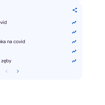
ovid
nka na covid
a zęby