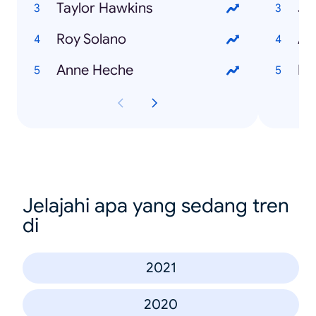
Taylor Hawkins
Jo
Roy Solano
Am
Anne Heche
Ke
Jelajahi apa yang sedang tren
di
2021
2020