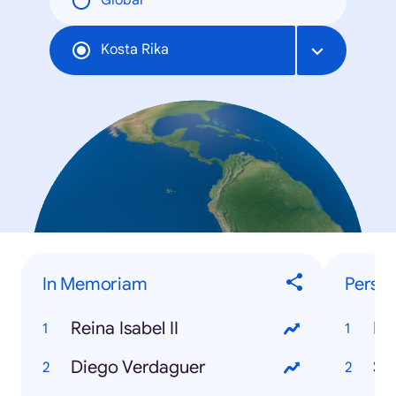
Global
Kosta Rika
In Memoriam
Perso
Reina Isabel II
Ro
Diego Verdaguer
Sh