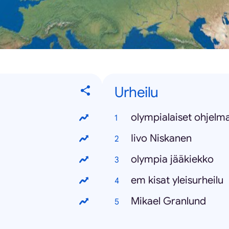
Urheilu
olympialaiset ohjelm
Iivo Niskanen
olympia jääkiekko
em kisat yleisurheilu
Mikael Granlund