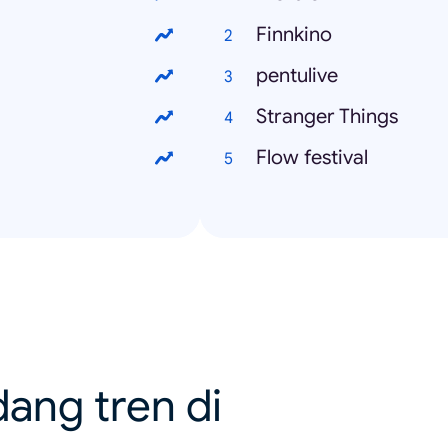
Finnkino
pentulive
Stranger Things
Flow festival
dang tren di