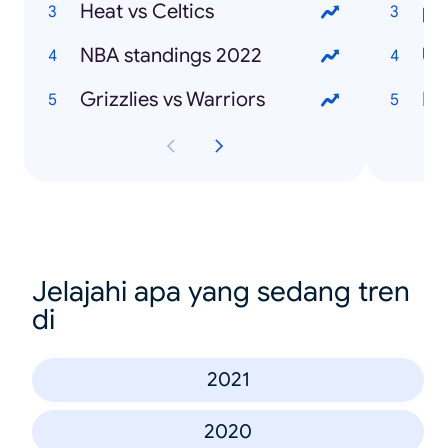
Heat vs Celtics
pr
NBA standings 2022
Uk
Grizzlies vs Warriors
Mo
Jelajahi apa yang sedang tren
di
2021
2020