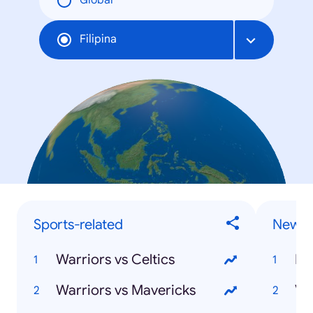
Global
Filipina
Sports-related
News
Warriors vs Celtics
Ha
Warriors vs Mavericks
Va