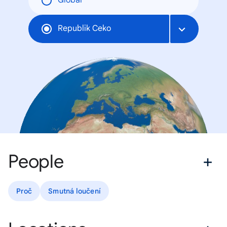
Global
Republik Ceko
People
Proč
Smutná loučení