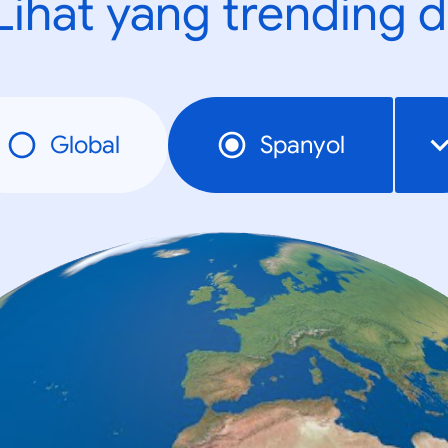
Lihat yang trending d
Global
Spanyol