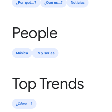
¿Por qué...?
¿Qué es...?
Noticias
People
Música
TV y series
Top Trends
¿Cómo...?