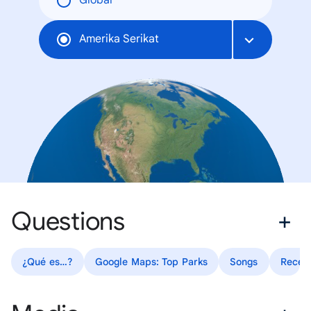
Global
Amerika Serikat
Questions
¿Qué es…?
Google Maps: Top Parks
Songs
Recet