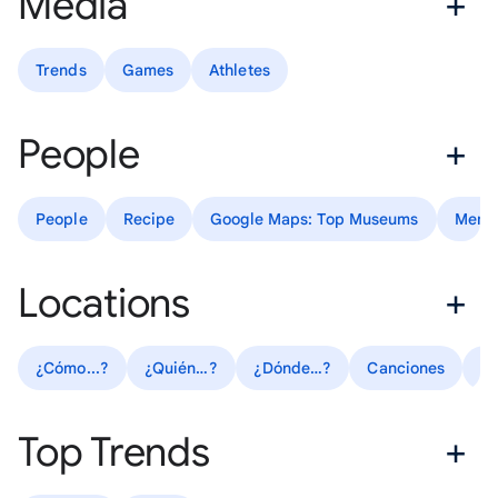
Media
Trends
Games
Athletes
People
People
Recipe
Google Maps: Top Museums
Mem
Locations
¿Cómo...?
¿Quién…?
¿Dónde…?
Canciones
T
Top Trends