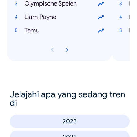
Olympische Spelen
Ka
Liam Payne
P.
Temu
Im
Jelajahi apa yang sedang tren
di
2023