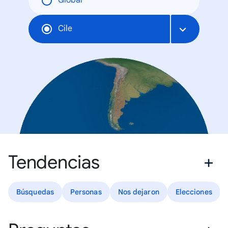
Global
Cile
Tendencias
Búsquedas
Personas
Nos dejaron
Elecciones