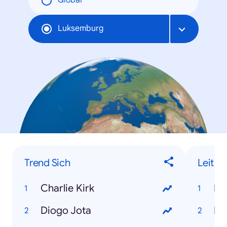
Global
Luksemburg
Trend Sich
Leit
Charlie Kirk
Ro
Diogo Jota
Lo