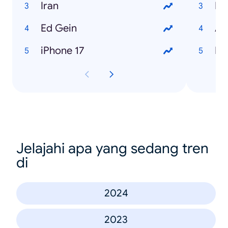
Iran
Me
Ed Gein
An
iPhone 17
Ha
Jelajahi apa yang sedang tren
di
2024
2023