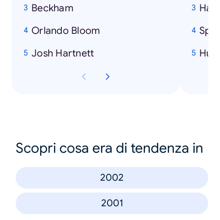
Beckham
Harr
Orlando Bloom
Spi
Josh Hartnett
Hulk
Scopri cosa era di tendenza in
2002
2001