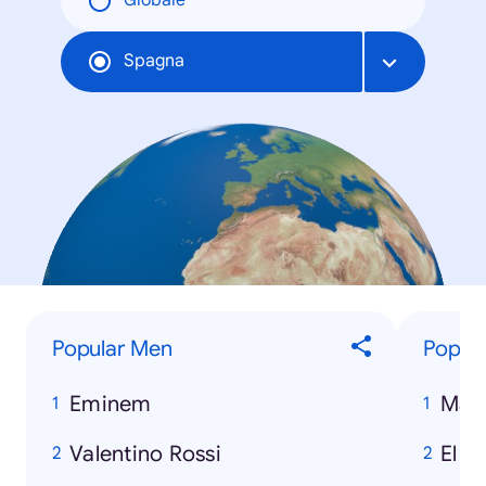
Globale
Spagna
Popular Men
Popula
Eminem
Matr
Valentino Rossi
El S