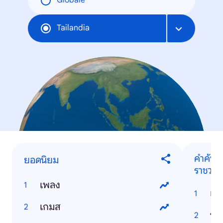
Globale
Tailandia
คำค้นหา
ยอดนิยม
ราชวงศ์
เพลง
เพ
เกมส
พระ