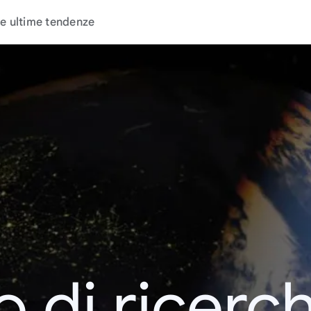
e ultime tendenze
o di ricerc