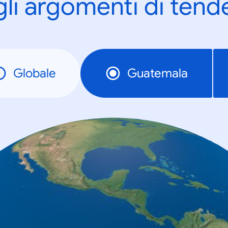
gli argomenti di tend
Globale
Guatemala