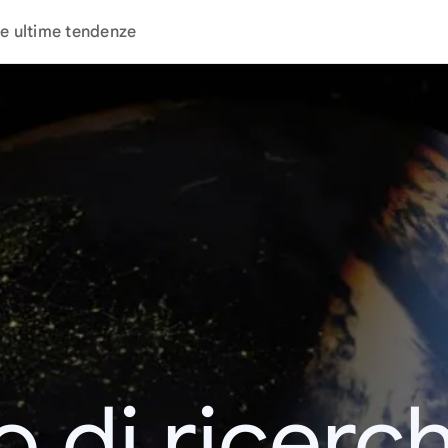
e ultime tendenze
o di ricerc