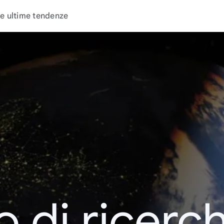
e ultime tendenze
o di ricerc