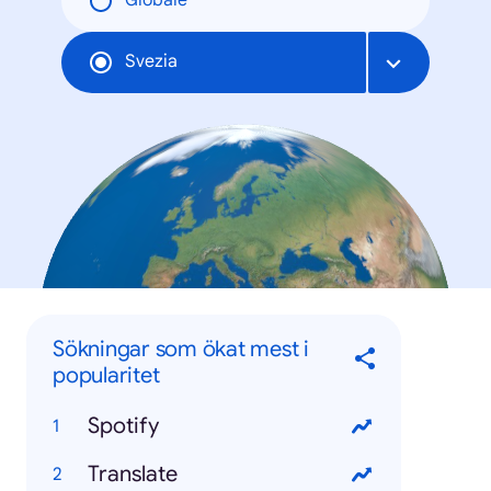
Globale
Svezia
Sökningar som ökat mest i
popularitet
Spotify
Translate