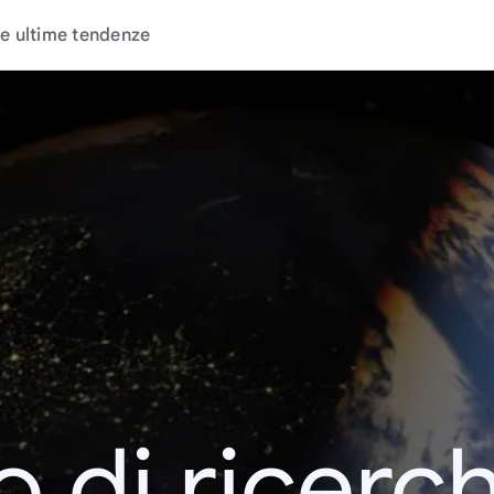
e ultime tendenze
o di ricerc