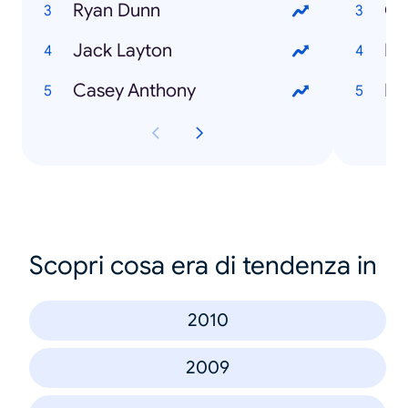
Ryan Dunn
Ca
Jack Layton
Re
Casey Anthony
Ry
Scopri cosa era di tendenza in
2010
2009