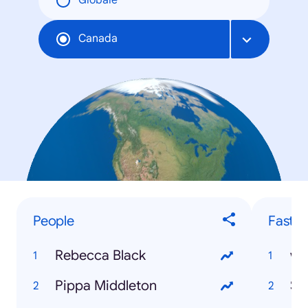
Globale
Canada
People
Fastes
Rebecca Black
ww
Pippa Middleton
Sk