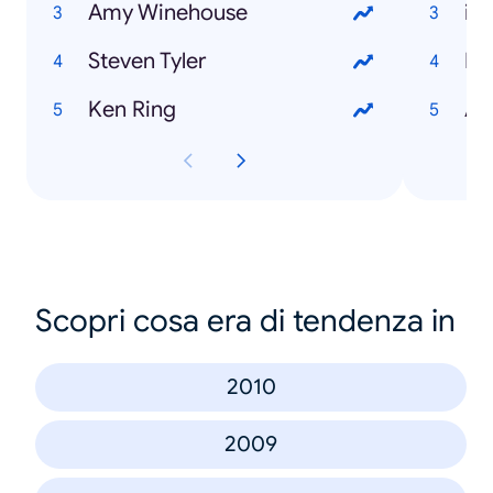
Amy Winehouse
iP
Steven Tyler
Pi
Ken Ring
Ad
Scopri cosa era di tendenza in
2010
2009