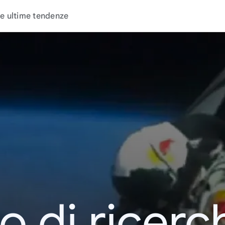
e ultime tendenze
o di ricerc