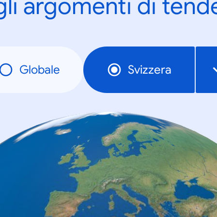
gli argomenti di tend
Globale
Svizzera